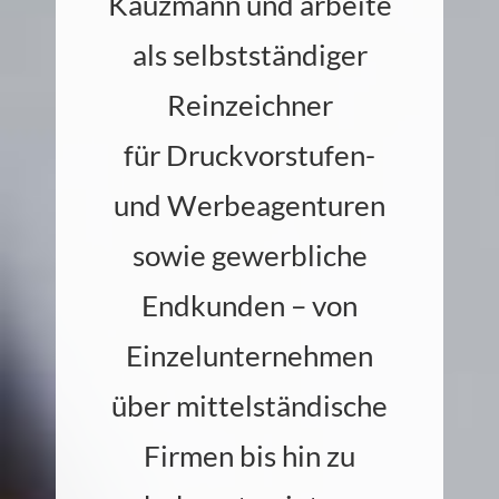
Kauzmann und arbeite
als selbst­ständiger
Rein­zeichner
für
Druck­vorstufen-
und
Werbeagenturen
sowie gewerb­liche
End­kunden – von
Einzel­unter­nehmen
über mittel­ständische
Firmen bis hin zu